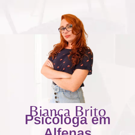
Bianca Brito
Psicóloga em
Alfenas